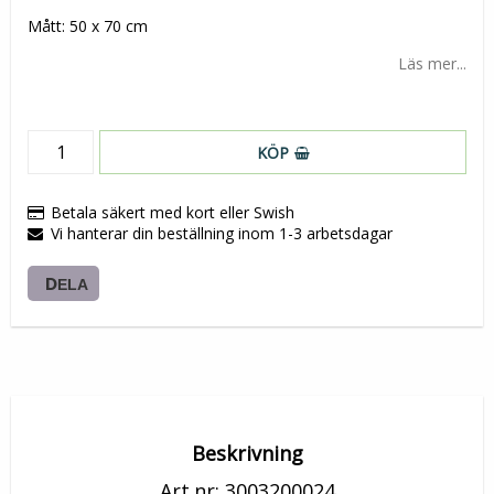
Lägg till i favoritlistan
Mått: 50 x 70 cm
Läs mer...
KÖP
Betala säkert med kort eller Swish
Vi hanterar din beställning inom 1-3 arbetsdagar
DELA
Beskrivning
Art.nr: 3003200024